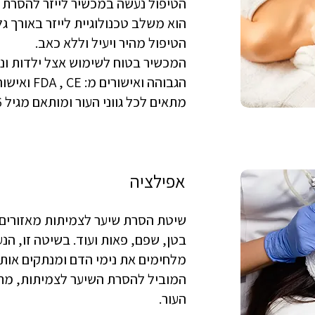
הטיפול נעשה במכשיר לייזר להסרת
הוא משלב טכנולוגיית לייזר באורך גל של 810 נ
הטיפול מהיר ויעיל וללא כאב.
המכשיר בטוח לשימוש אצל ילדות ונ
הגבוהה ואישורים מ: FDA , CE ואישור משרד הבריאות הישראלי.
מתאים לכל גווני העור ומותאם מגיל 6 ומעלה.
אפילציה
שיטת הסרת שיער לצמיתות מאזורים קט
בטן, שפם, פאות ועוד. בשיטה זו, ה
מלחימים את נימי הדם ומנתקים או
המוביל להסרת השיער לצמיתות, מתאי
העור.